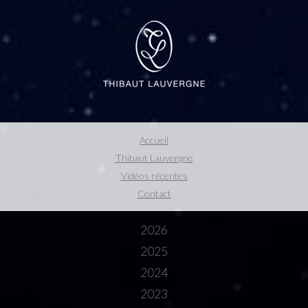
Accueil
Thibaut Lauvergne
Vidéos récentes
Contact
2026
2025
2024
2023