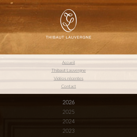
Accueil
Thibaut Lauvergne
Vidéos récentes
Contact
2026
2025
2024
2023