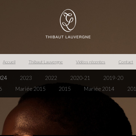
Accueil
Thibaut Lauvergne
Vidéos récentes
Contact
024
2023
2022
2020-21
2019-20
6
Mariée 2015
2015
Mariée 2014
20