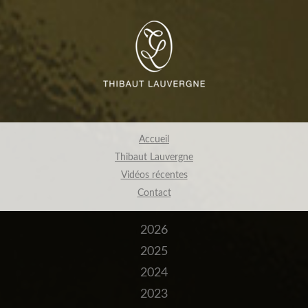
Accueil
Thibaut Lauvergne
Vidéos récentes
Contact
2026
2025
2024
2023